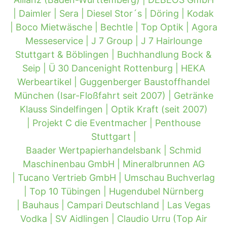
|
Daimler |
Sera |
Diesel Stor´s |
Döring |
Kodak
|
Boco Mietwäsche |
Bechtle |
Top Optik |
Agora
Messeservice |
J 7 Group |
J 7 Hairlounge
Stuttgart & Böblingen |
Buchhandlung Bock &
Seip |
Ü 30 Dancenight Rottenburg |
HEKA
Werbeartikel |
Guggenberger Baustoffhandel
München (Isar-Floßfahrt seit 2007) |
Getränke
Klauss Sindelfingen |
Optik Kraft (seit 2007)
|
Projekt C die Eventmacher |
Penthouse
Stuttgart |
Baader Wertpapierhandelsbank |
Schmid
Maschinenbau GmbH |
Mineralbrunnen AG
|
Tucano Vertrieb GmbH |
Umschau Buchverlag
|
Top 10 Tübingen |
Hugendubel Nürnberg
|
Bauhaus |
Campari Deutschland |
Las Vegas
Vodka |
SV Aidlingen |
Claudio Urru (Top Air