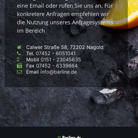
eine Email oder rufen Sie uns an. Für
konkretere Anfragen empfehlen wir
die Nutzung unseres Anfragesystems
im Bereich
Calwer Straße 58, 72202 Nagold
Tel.
07452 - 6051041
Mobil
0151 - 23045635
Fax
07452 - 6339664
Email
info@barline.de
Barline.de