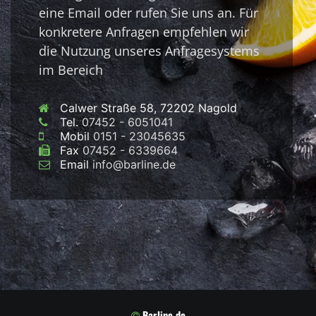
eine Email oder rufen Sie uns an. Für
konkretere Anfragen empfehlen wir
die Nutzung unseres Anfragesystems
im Bereich
Calwer Straße 58, 72202 Nagold
Tel.
07452 - 6051041
Mobil
0151 - 23045635
Fax
07452 - 6339664
Email
info@barline.de
Barline.de