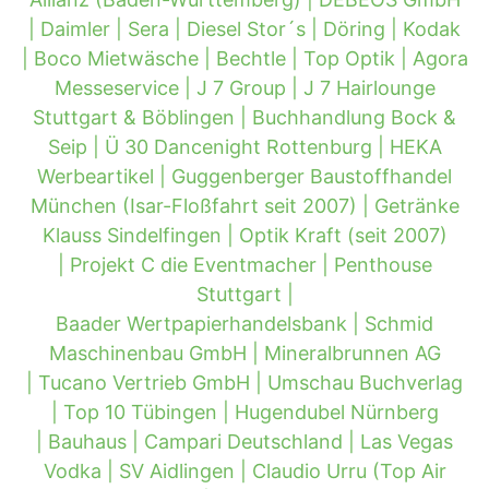
|
Daimler |
Sera |
Diesel Stor´s |
Döring |
Kodak
|
Boco Mietwäsche |
Bechtle |
Top Optik |
Agora
Messeservice |
J 7 Group |
J 7 Hairlounge
Stuttgart & Böblingen |
Buchhandlung Bock &
Seip |
Ü 30 Dancenight Rottenburg |
HEKA
Werbeartikel |
Guggenberger Baustoffhandel
München (Isar-Floßfahrt seit 2007) |
Getränke
Klauss Sindelfingen |
Optik Kraft (seit 2007)
|
Projekt C die Eventmacher |
Penthouse
Stuttgart |
Baader Wertpapierhandelsbank |
Schmid
Maschinenbau GmbH |
Mineralbrunnen AG
|
Tucano Vertrieb GmbH |
Umschau Buchverlag
|
Top 10 Tübingen |
Hugendubel Nürnberg
|
Bauhaus |
Campari Deutschland |
Las Vegas
Vodka |
SV Aidlingen |
Claudio Urru (Top Air