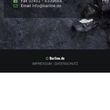
Fax
07452 - 6339664
Email
info@barline.de
Barline.de
|
IMPRESSUM
DATENSCHUTZ