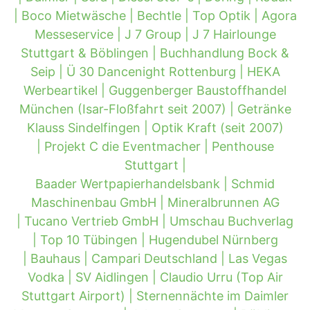
|
Boco Mietwäsche |
Bechtle |
Top Optik |
Agora
Messeservice |
J 7 Group |
J 7 Hairlounge
Stuttgart & Böblingen |
Buchhandlung Bock &
Seip |
Ü 30 Dancenight Rottenburg |
HEKA
Werbeartikel |
Guggenberger Baustoffhandel
München (Isar-Floßfahrt seit 2007) |
Getränke
Klauss Sindelfingen |
Optik Kraft (seit 2007)
|
Projekt C die Eventmacher |
Penthouse
Stuttgart |
Baader Wertpapierhandelsbank |
Schmid
Maschinenbau GmbH |
Mineralbrunnen AG
|
Tucano Vertrieb GmbH |
Umschau Buchverlag
|
Top 10 Tübingen |
Hugendubel Nürnberg
|
Bauhaus |
Campari Deutschland |
Las Vegas
Vodka |
SV Aidlingen |
Claudio Urru (Top Air
Stuttgart Airport) |
Sternennächte im Daimler