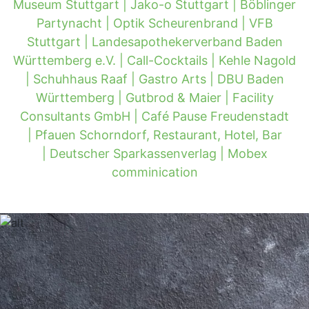
Museum Stuttgart |
Jako-o Stuttgart |
Böblinger
Partynacht |
Optik Scheurenbrand |
VFB
Stuttgart |
Landesapothekerverband Baden
Württemberg e.V. |
Call-Cocktails |
Kehle Nagold
|
Schuhhaus Raaf |
Gastro Arts |
DBU Baden
Württemberg |
Gutbrod & Maier |
Facility
Consultants GmbH |
Café Pause Freudenstadt
|
Pfauen Schorndorf, Restaurant, Hotel, Bar
|
Deutscher Sparkassenverlag |
Mobex
comminication