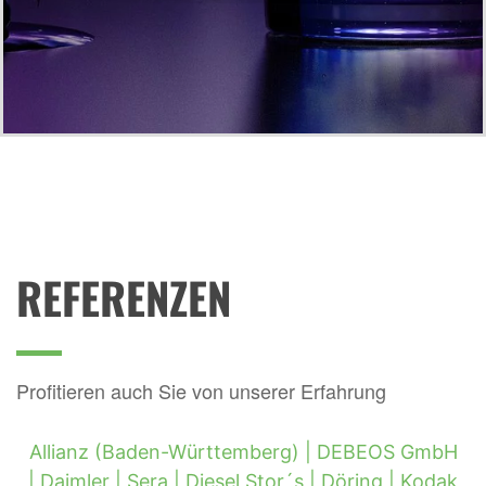
REFERENZEN
Profitieren auch Sie von unserer Erfahrung
Allianz (Baden-Württemberg) |
DEBEOS GmbH
|
Daimler |
Sera |
Diesel Stor´s |
Döring |
Kodak