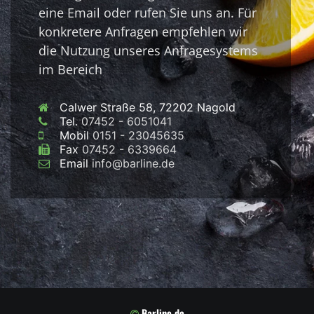
eine Email oder rufen Sie uns an. Für
konkretere Anfragen empfehlen wir
die Nutzung unseres Anfragesystems
im Bereich
Calwer Straße 58, 72202 Nagold
Tel.
07452 - 6051041
Mobil
0151 - 23045635
Fax
07452 - 6339664
Email
info@barline.de
Barline.de