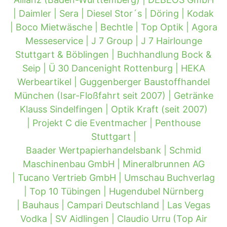
|
Daimler |
Sera |
Diesel Stor´s |
Döring |
Kodak
|
Boco Mietwäsche |
Bechtle |
Top Optik |
Agora
Messeservice |
J 7 Group |
J 7 Hairlounge
Stuttgart & Böblingen |
Buchhandlung Bock &
Seip |
Ü 30 Dancenight Rottenburg |
HEKA
Werbeartikel |
Guggenberger Baustoffhandel
München (Isar-Floßfahrt seit 2007) |
Getränke
Klauss Sindelfingen |
Optik Kraft (seit 2007)
|
Projekt C die Eventmacher |
Penthouse
Stuttgart |
Baader Wertpapierhandelsbank |
Schmid
Maschinenbau GmbH |
Mineralbrunnen AG
|
Tucano Vertrieb GmbH |
Umschau Buchverlag
|
Top 10 Tübingen |
Hugendubel Nürnberg
|
Bauhaus |
Campari Deutschland |
Las Vegas
Vodka |
SV Aidlingen |
Claudio Urru (Top Air