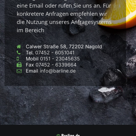
eine Email oder rufen Sie uns an. Für
konkretere Anfragen empfehlen wir
die Nutzung unseres Anfragesystems
im Bereich
Calwer Straße 58, 72202 Nagold
Tel.
07452 - 6051041
Mobil
0151 - 23045635
Fax
07452 - 6339664
Email
info@barline.de
Barline.de