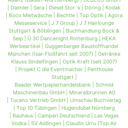
|
Daimler |
Sera |
Diesel Stor´s |
Döring |
Kodak
|
Boco Mietwäsche |
Bechtle |
Top Optik |
Agora
Messeservice |
J 7 Group |
J 7 Hairlounge
Stuttgart & Böblingen |
Buchhandlung Bock &
Seip |
Ü 30 Dancenight Rottenburg |
HEKA
Werbeartikel |
Guggenberger Baustoffhandel
München (Isar-Floßfahrt seit 2007) |
Getränke
Klauss Sindelfingen |
Optik Kraft (seit 2007)
|
Projekt C die Eventmacher |
Penthouse
Stuttgart |
Baader Wertpapierhandelsbank |
Schmid
Maschinenbau GmbH |
Mineralbrunnen AG
|
Tucano Vertrieb GmbH |
Umschau Buchverlag
|
Top 10 Tübingen |
Hugendubel Nürnberg
|
Bauhaus |
Campari Deutschland |
Las Vegas
Vodka |
SV Aidlingen |
Claudio Urru (Top Air